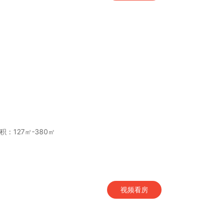
积：127㎡-380㎡
视频看房