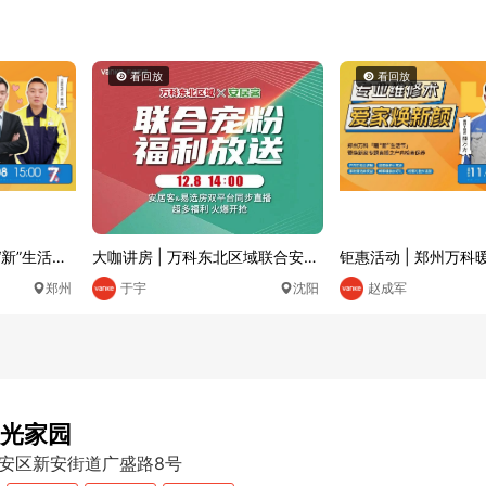
看回放
看回放
“新”生活节
大咖讲房 | 万科东北区域联合安居
钜惠活动 | 郑州万科
客 福利放送
—大都会7年庆
郑州
于宇
沈阳
赵成军
光家园
安区新安街道广盛路8号