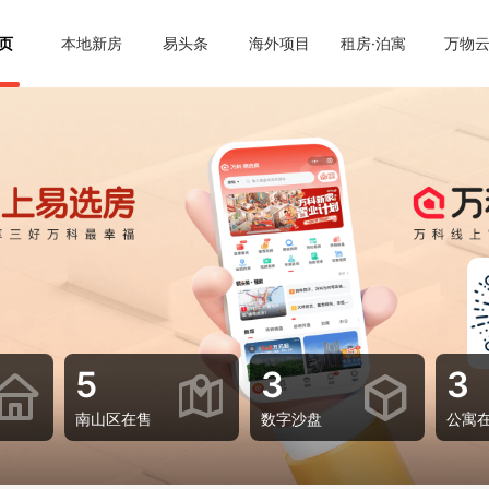
页
本地新房
易头条
海外项目
租房·泊寓
万物
5
3
3
南山区在售
数字沙盘
公寓