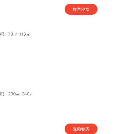
数字沙盘
积：73㎡-113㎡
积：230㎡-240㎡
视频看房