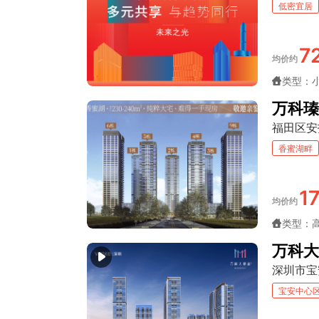
低密宜居
7
均价约
类型：
万科瑧
福田区安
香蜜湖畔
1
均价约
类型：
万科大
深圳市宝
宝安中心