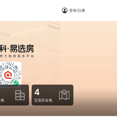
登录/注册
云
4
在售
宝安区在售