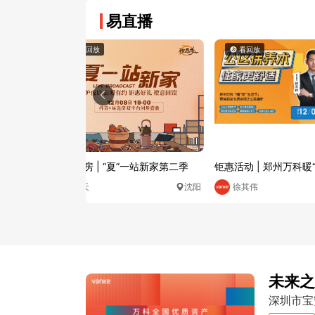
易直播
看回放
看回放
新”生活节
大咖讲房 | “夏”一站新家第二季
钜惠活动 | 郑州万科暖
之大都会7年庆
郑州
夏天
沈阳
徐其伟
未来之
深圳市宝