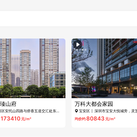
瑧山府
万科大都会家园
田区安托山四路与侨香五道交汇处东南
宝安区
| 深圳市宝安大悦城旁，灵
口西侧约300m
173410
80843
元/m²
均价约
元/m²