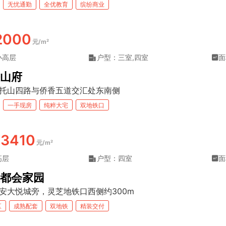
无忧通勤
全优教育
缤纷商业
2000
元/m²
小高层
户型：三室,四室
面
山府
托山四路与侨香五道交汇处东南侧
一手现房
纯粹大宅
双地铁口
73410
元/m²
高层
户型：四室
面
都会家园
安大悦城旁，灵芝地铁口西侧约300m
区
成熟配套
双地铁
精装交付