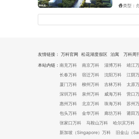
类型：
友情链接：
万科官网
松花湖度假区
泊寓
万科周
本站内链：
南充万科
南京万科
淄博万科
靖江
长春万科
宿迁万科
沈阳万科
江阴
厦门万科
柳州万科
吉林万科
太原
深圳万科
泉州万科
威海万科
营口
惠州万科
北京万科
珠海万科
苏州
包头万科
金华万科
廊坊万科
莆田
张家口万科
马鞍山万科
哈尔滨万科
新加坡（Singapore）万科
旧金山（San