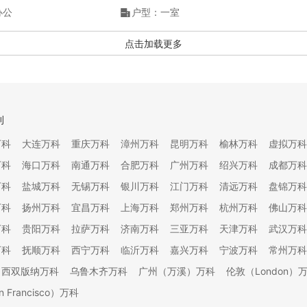
办公
户型：一室
点击加载更多
刊
万科
大连万科
重庆万科
漳州万科
昆明万科
榆林万科
虚拟万科
万科
海口万科
南通万科
合肥万科
广州万科
绍兴万科
成都万科
万科
盐城万科
无锡万科
银川万科
江门万科
清远万科
盘锦万科
万科
扬州万科
宜昌万科
上海万科
郑州万科
杭州万科
佛山万科
万科
贵阳万科
拉萨万科
济南万科
三亚万科
天津万科
武汉万科
万科
抚顺万科
西宁万科
临沂万科
嘉兴万科
宁波万科
常州万科
西双版纳万科
乌鲁木齐万科
广州（万溪）万科
伦敦（London）
 Francisco）万科