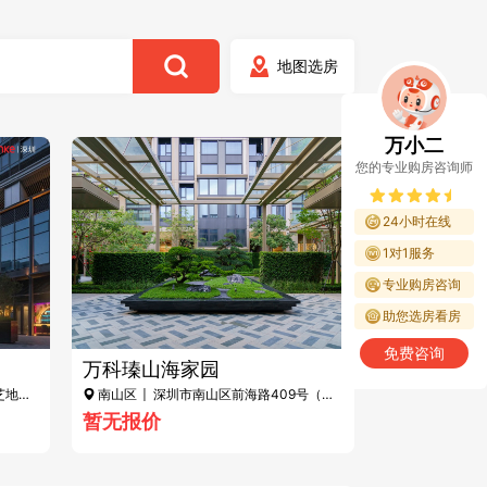
地图选房
万小二
您的专业购房咨询师
24小时在线
1对1服务
专业购房咨询
助您选房看房
免费咨询
万科瑧山海家园
芝地铁
南山区
| 深圳市南山区前海路409号（南
海中学旁）
暂无报价