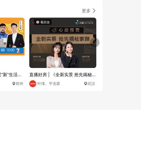
更多
看回放
暖“新”生活节
直播好房 | 《全新实景 抢先揭秘家
颜 》
郑州
叶瑛、平克蓉
武汉