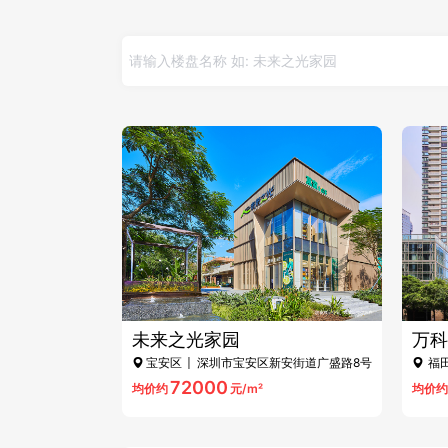
未来之光家园
万科
宝安区
| 深圳市宝安区新安街道广盛路8号
福
侧
72000
均价约
元/m²
均价约