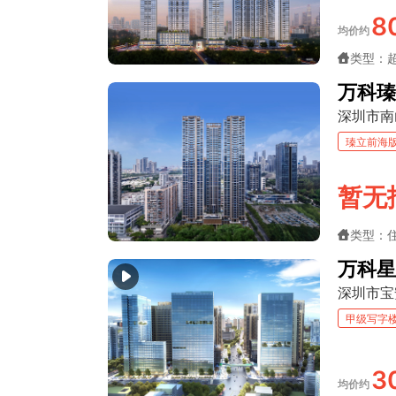
8
均价约
类型：
万科瑧
深圳市南
瑧立前海
暂无
类型：
万科星
深圳市宝
甲级写字
3
均价约