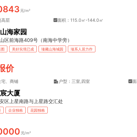
0843
元/m²
超高层
面积：115.0㎡-144.0㎡
山海家园
山区前海路409号（南海中学旁）
版图
美好实境已成
瑧藏山海城园
瑧系人居力作
报价
住宅、商铺
户型：三室,四室
面
宸大厦
安区上星南路与上星路交汇处
楼
企业独栋
花园独栋
0000
元/m²